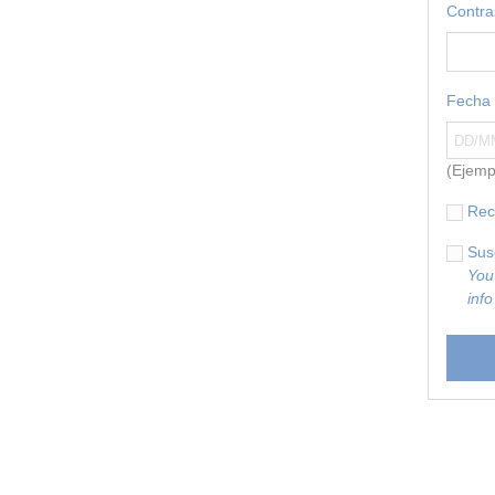
Contr
Fecha 
(Ejemp
Rec
Sus
You
info