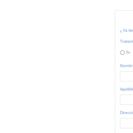
¿Ya ti
Tratam
Sr.
Nombr
Apelli
Direcc